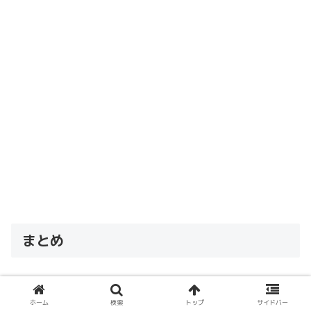
まとめ
どちらかと言うとリスクがやや多めですが、自分で交換で
きればかなり費用が抑えられます。
ホーム
検索
トップ
サイドバー