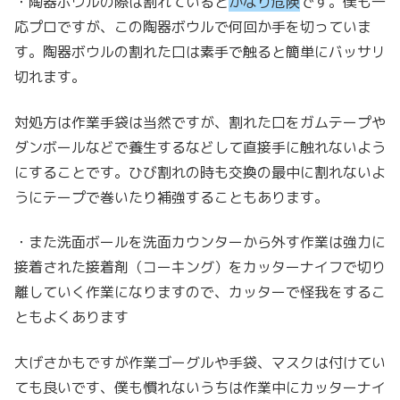
・陶器ボウルの際は割れていると
かなり危険
です。僕も一
応プロですが、この陶器ボウルで何回か手を切っていま
す。陶器ボウルの割れた口は素手で触ると簡単にバッサリ
切れます。
対処方は作業手袋は当然ですが、割れた口をガムテープや
ダンボールなどで養生するなどして直接手に触れないよう
にすることです。ひび割れの時も交換の最中に割れないよ
うにテープで巻いたり補強することもあります。
・また洗面ボールを洗面カウンターから外す作業は強力に
接着された接着剤（コーキング）をカッターナイフで切り
離していく作業になりますので、カッターで怪我をするこ
ともよくあります
大げさかもですが作業ゴーグルや手袋、マスクは付けてい
ても良いです、僕も慣れないうちは作業中にカッターナイ