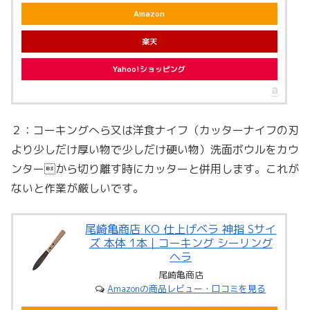
Amazon
楽天
Yahoo!ショッピング
２：コーキングへら又は洋食ナイフ（カッターナイフの刃
より少しだけ厚い物で少しだけ硬い物）洗面ボウルをカウ
ンターから切り離す時にカッターと併用します。これが
ないと作業が厳しいです。
尾崎亀商店 KO 仕上げベラ 神指 Sサイ
ズ 本体 1本｜コーキング シーリング
ヘラ
尾崎亀商店
Amazonの商品レビュー・口コミを見る